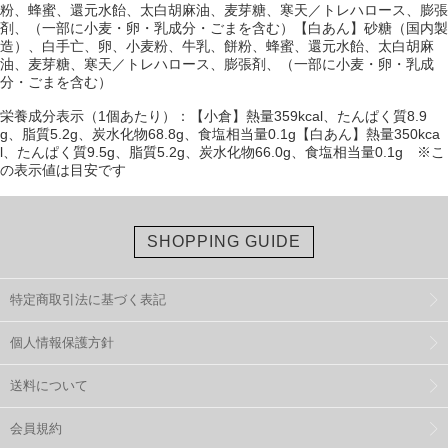
粉、蜂蜜、還元水飴、太白胡麻油、麦芽糖、寒天／トレハロース、膨張
剤、（一部に小麦・卵・乳成分・ごまを含む）【白あん】砂糖（国内製
造）、白手亡、卵、小麦粉、牛乳、餅粉、蜂蜜、還元水飴、太白胡麻
油、麦芽糖、寒天／トレハロース、膨張剤、（一部に小麦・卵・乳成
分・ごまを含む）
栄養成分表示（1個あたり）：【小倉】熱量359kcal、たんぱく質8.9
g、脂質5.2g、炭水化物68.8g、食塩相当量0.1g【白あん】熱量350kca
l、たんぱく質9.5g、脂質5.2g、炭水化物66.0g、食塩相当量0.1g ※こ
の表示値は目安です
SHOPPING GUIDE
特定商取引法に基づく表記
個人情報保護方針
送料について
会員規約